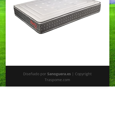
Diseñado por
Sanoguera.es
| Copyright
Traspome.com